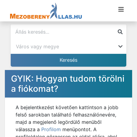
GYIK: Hogyan tudom törölni
a fiókomat?
A bejelentkezést követően kattintson a jobb
felső sarokban található felhasználónevére,
majd a megjelenő legördülő menüből
válassza a
Profilom
menüpontot. A
profiloldalon görgessen az oldal aljára, ahol