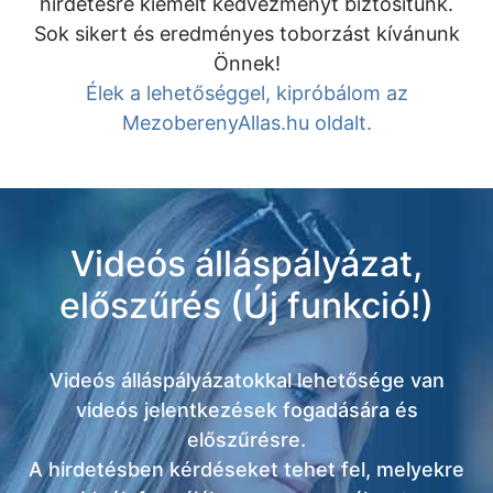
hirdetésre kiemelt kedvezményt biztosítunk.
Sok sikert és eredményes toborzást kívánunk
Önnek!
Élek a lehetőséggel, kipróbálom az
MezoberenyAllas.hu oldalt.
Videós álláspályázat,
előszűrés (Új funkció!)
Videós álláspályázatokkal lehetősége van
videós jelentkezések fogadására és
előszűrésre.
A hirdetésben kérdéseket tehet fel, melyekre