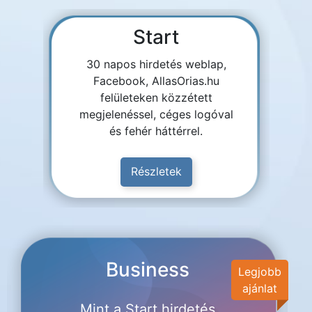
Start
30 napos hirdetés weblap,
Facebook, AllasOrias.hu
felületeken közzétett
megjelenéssel, céges logóval
és fehér háttérrel.
Részletek
Business
Legjobb
ajánlat
Mint a Start hirdetés