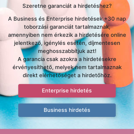
Szeretne garanciát a hirdetéshez?
A Business és Enterprise hirdetések +30 nap
toborzási garanciát tartalmaznak,
amennyiben nem érkezik a hirdetésére online
jelentkező, igénylés esetén, díjmentesen
meghosszabbítjuk azt!
A garancia csak azokra a hirdetésekre
érvényesíthető, melyek nem tartalmaznak
direkt elérhetőséget a hirdetőhöz.
Enterprise hirdetés
Business hirdetés