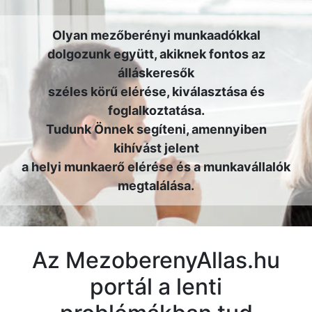
Olyan mezőberényi munkaadókkal
dolgozunk együtt, akiknek fontos az
álláskeresők
széles körű elérése, kiválasztása és
foglalkoztatása.
Tudunk Önnek segíteni, amennyiben
kihívást jelent
a helyi munkaerő elérése és a munkavállalók
megtalálása.
Az MezoberenyAllas.hu
portál a lenti