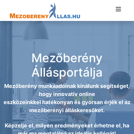
Mezőberény
Állásportálja
Mezőberény munkaadóinak kínálunk segítséget,
hogy innovatív online
eszközeinkkel hatékonyan és gyorsan érjék el az
mezőberényi álláskeresőket.
Képzelje el, milyen eredményeket érhetne el, ha
már ma megtalálná az ideális kollégát!