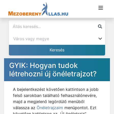
GYIK: Hogyan tudok
létrehozni új önéletrajzot?
A bejelentkezést követően kattintson a jobb
felső sarokban található felhasználónevére,
majd a megjelenő legördülő menüből
válassza az
Önéletrajzaim
menüpontot. Ezt
követően kattintson az „Új önéletrajz”