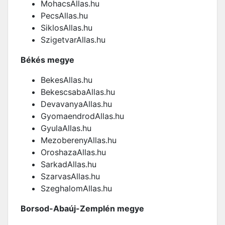
MohacsAllas.hu
PecsAllas.hu
SiklosAllas.hu
SzigetvarAllas.hu
Békés megye
BekesAllas.hu
BekescsabaAllas.hu
DevavanyaAllas.hu
GyomaendrodAllas.hu
GyulaAllas.hu
MezoberenyAllas.hu
OroshazaAllas.hu
SarkadAllas.hu
SzarvasAllas.hu
SzeghalomAllas.hu
Borsod-Abaúj-Zemplén megye