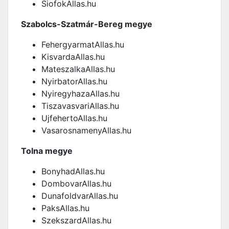
SiofokAllas.hu
Szabolcs-Szatmár-Bereg megye
FehergyarmatAllas.hu
KisvardaAllas.hu
MateszalkaAllas.hu
NyirbatorAllas.hu
NyiregyhazaAllas.hu
TiszavasvariAllas.hu
UjfehertoAllas.hu
VasarosnamenyAllas.hu
Tolna megye
BonyhadAllas.hu
DombovarAllas.hu
DunafoldvarAllas.hu
PaksAllas.hu
SzekszardAllas.hu