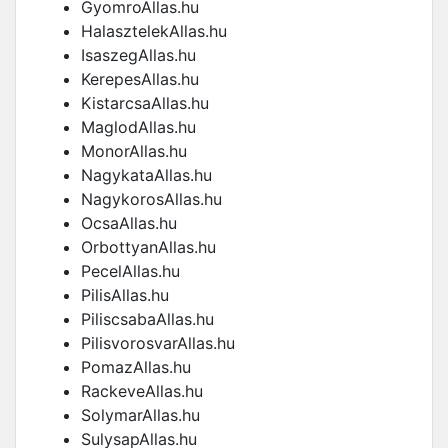
GyomroAllas.hu
HalasztelekAllas.hu
IsaszegAllas.hu
KerepesAllas.hu
KistarcsaAllas.hu
MaglodAllas.hu
MonorAllas.hu
NagykataAllas.hu
NagykorosAllas.hu
OcsaAllas.hu
OrbottyanAllas.hu
PecelAllas.hu
PilisAllas.hu
PiliscsabaAllas.hu
PilisvorosvarAllas.hu
PomazAllas.hu
RackeveAllas.hu
SolymarAllas.hu
SulysapAllas.hu