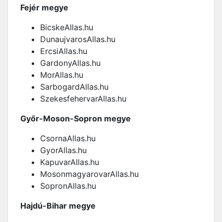
Fejér megye
BicskeAllas.hu
DunaujvarosAllas.hu
ErcsiAllas.hu
GardonyAllas.hu
MorAllas.hu
SarbogardAllas.hu
SzekesfehervarAllas.hu
Győr-Moson-Sopron megye
CsornaAllas.hu
GyorAllas.hu
KapuvarAllas.hu
MosonmagyarovarAllas.hu
SopronAllas.hu
Hajdú-Bihar megye