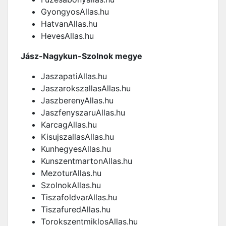
GyongyosAllas.hu
HatvanAllas.hu
HevesAllas.hu
Jász-Nagykun-Szolnok megye
JaszapatiAllas.hu
JaszarokszallasAllas.hu
JaszberenyAllas.hu
JaszfenyszaruAllas.hu
KarcagAllas.hu
KisujszallasAllas.hu
KunhegyesAllas.hu
KunszentmartonAllas.hu
MezoturAllas.hu
SzolnokAllas.hu
TiszafoldvarAllas.hu
TiszafuredAllas.hu
TorokszentmiklosAllas.hu