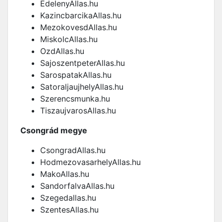
EdelenyAllas.hu
KazincbarcikaAllas.hu
MezokovesdAllas.hu
MiskolcAllas.hu
OzdAllas.hu
SajoszentpeterAllas.hu
SarospatakAllas.hu
SatoraljaujhelyAllas.hu
Szerencsmunka.hu
TiszaujvarosAllas.hu
Csongrád megye
CsongradAllas.hu
HodmezovasarhelyAllas.hu
MakoAllas.hu
SandorfalvaAllas.hu
Szegedallas.hu
SzentesAllas.hu