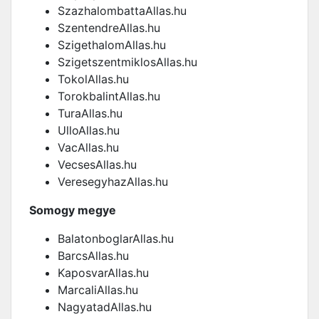
SzazhalombattaAllas.hu
SzentendreAllas.hu
SzigethalomAllas.hu
SzigetszentmiklosAllas.hu
TokolAllas.hu
TorokbalintAllas.hu
TuraAllas.hu
UlloAllas.hu
VacAllas.hu
VecsesAllas.hu
VeresegyhazAllas.hu
Somogy megye
BalatonboglarAllas.hu
BarcsAllas.hu
KaposvarAllas.hu
MarcaliAllas.hu
NagyatadAllas.hu