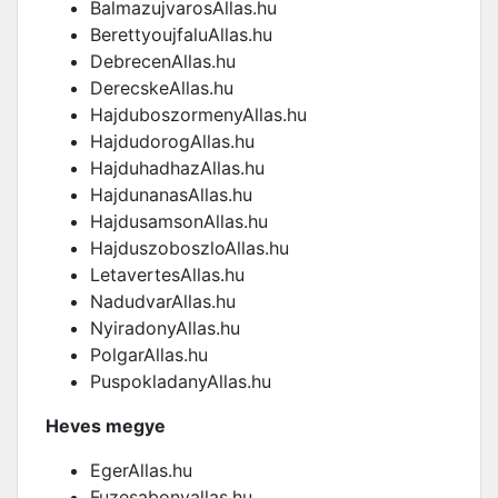
BalmazujvarosAllas.hu
BerettyoujfaluAllas.hu
DebrecenAllas.hu
DerecskeAllas.hu
HajduboszormenyAllas.hu
HajdudorogAllas.hu
HajduhadhazAllas.hu
HajdunanasAllas.hu
HajdusamsonAllas.hu
HajduszoboszloAllas.hu
LetavertesAllas.hu
NadudvarAllas.hu
NyiradonyAllas.hu
PolgarAllas.hu
PuspokladanyAllas.hu
Heves megye
EgerAllas.hu
Fuzesabonyallas.hu