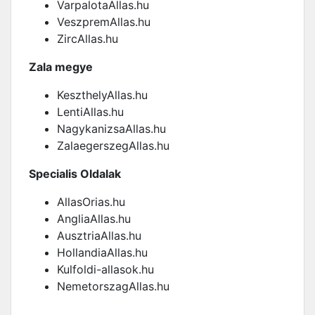
VarpalotaAllas.hu
VeszpremAllas.hu
ZircAllas.hu
Zala megye
KeszthelyAllas.hu
LentiAllas.hu
NagykanizsaAllas.hu
ZalaegerszegAllas.hu
Specialis Oldalak
AllasOrias.hu
AngliaAllas.hu
AusztriaAllas.hu
HollandiaAllas.hu
Kulfoldi-allasok.hu
NemetorszagAllas.hu