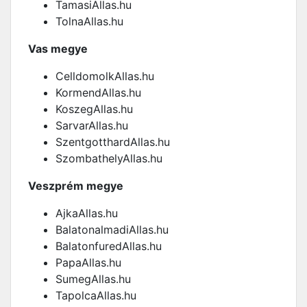
TamasiAllas.hu
TolnaAllas.hu
Vas megye
CelldomolkAllas.hu
KormendAllas.hu
KoszegAllas.hu
SarvarAllas.hu
SzentgotthardAllas.hu
SzombathelyAllas.hu
Veszprém megye
AjkaAllas.hu
BalatonalmadiAllas.hu
BalatonfuredAllas.hu
PapaAllas.hu
SumegAllas.hu
TapolcaAllas.hu