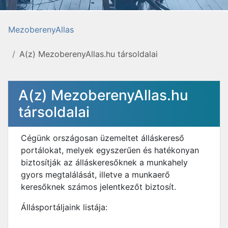
MezoberenyAllas
A(z) MezoberenyAllas.hu társoldalai
A(z) MezoberenyAllas.hu
társoldalai
Cégünk országosan üzemeltet álláskereső
portálokat, melyek egyszerűen és hatékonyan
biztosítják az álláskeresőknek a munkahely
gyors megtalálását, illetve a munkaerő
keresőknek számos jelentkezőt biztosít.
Állásportáljaink listája: